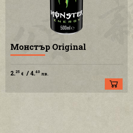
ПОЛИТИКА ЗА ПОВЕРИТЕЛНОСТ
КОНТАКТ С НАС
АКАУНТ
Монстър Original
2.
/ 4.
25
40
€
лв.