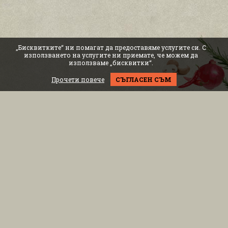
„Бисквитките“ ни помагат да предоставяме услугите си. С
използването на услугите ни приемате, че можем да
използваме „бисквитки“.
Прочети повече
СЪГЛАСЕН СЪМ
Бул. Витоша 8
Всеки ден: 11:00ч. - 01:30ч.
бул.Никола Й. Вапцаров 6
Всеки ден: 11:00ч. - 01:00ч.
RING Mall, бул. Околовръстен път 214, ет.2
Всеки ден: 10:00ч. - 22:00ч.
02 434 33 33
Стани наш
приятел
ИНФОРМАЦИЯ
ЗА КЛИЕНТА