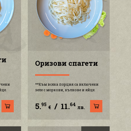
ти
Оризови спагети
ючени
**Към всяка порция са включени
йце.
зеле с моркови, кълнове и яйце.
5.
/
11.
95
64
€
лв.