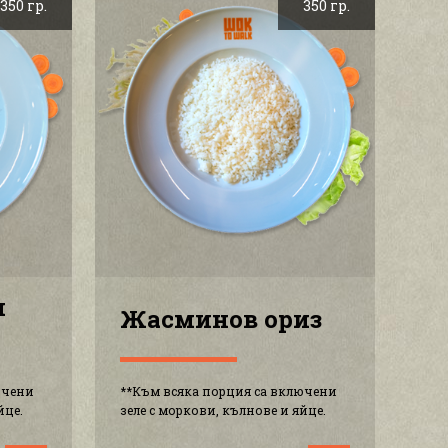
350 гр.
350 гр.
и
Жасминов ориз
ючени
**Към всяка порция са включени
йце.
зеле с моркови, кълнове и яйце.