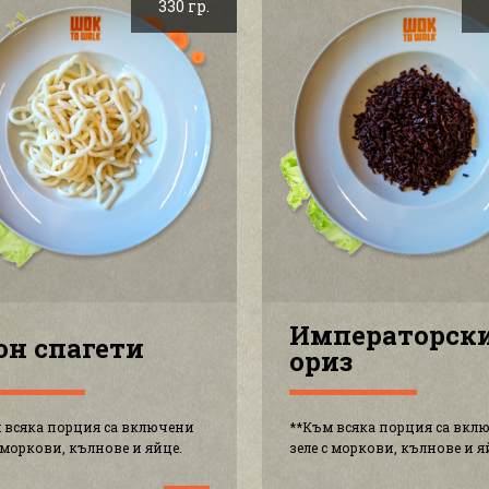
330 гр.
Императорск
он спагети
ориз
 всяка порция са включени
**Към всяка порция са вкл
с моркови, кълнове и яйце.
зеле с моркови, кълнове и я