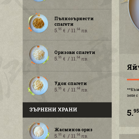
Пълнозърнести
спагети
5.
/ 11.
95
64
€
лв.
Оризови спагети
5.
/ 11.
95
64
€
лв.
Яй
Удон спагети
5.
/ 11.
95
64
€
лв.
**Към
зеле 
ЗЪРНЕНИ ХРАНИ
5.
9
Жасминов ориз
5.
/ 11.
95
64
€
лв.