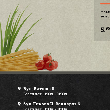
**Към
зеле 
5.
9
Бул. Витоша 8
Всеки ден: 11:00ч. - 01:30ч.
бул.Никола Й. Вапцаров 6
Всеки ден: 11:00ч. - 01:00ч.