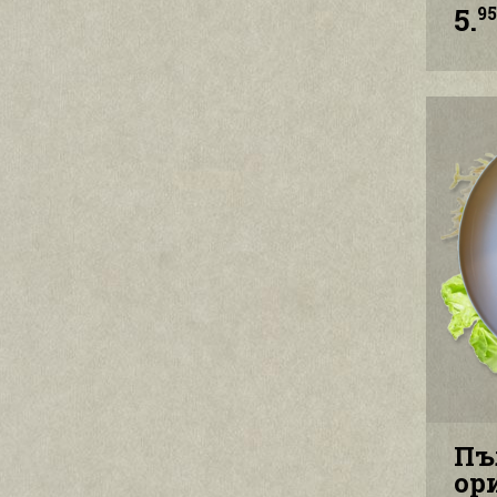
5.
9
Пъ
ор