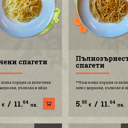
Пълнозърнес
чени спагети
спагети
 всяка порция са включени
**Към всяка порция са вкл
с моркови, кълнове и яйце.
зеле с моркови, кълнове и я
/
11.
5.
/
11.
5
64
95
64
€
лв.
€
лв.