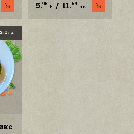
5.
/
11.
95
64
€
лв.
350 гр.
икс