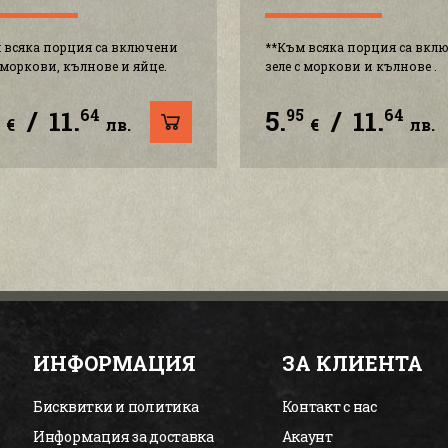
 всяка порция са включени
**Към всяка порция са вкл
с моркови, кълнове и яйце.
зеле с моркови и кълнове .
/
11.
5.
/
11.
5
64
95
64
€
лв.
€
лв.
ИНФОРМАЦИЯ
ЗА КЛИЕНТА
Бисквитки и политика
Контакт с нас
Информация за доставка
Акаунт