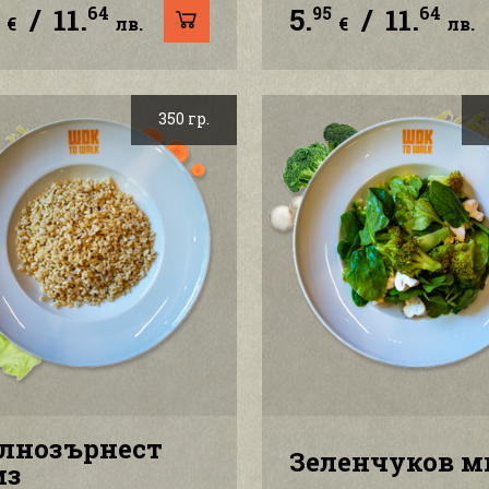
/
11.
5.
/
11.
5
64
95
64
€
лв.
€
лв.
350 гр.
лнозърнест
Зеленчуков м
из