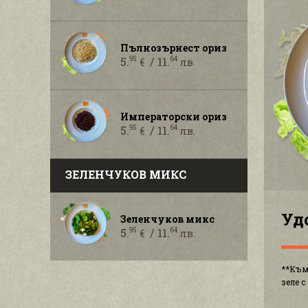
Пълнозърнест ориз
5.
/ 11.
95
64
€
лв.
Императорски ориз
5.
/ 11.
95
64
€
лв.
ЗЕЛЕНЧУКОВ МИКС
Уд
Зеленчуков микс
5.
/ 11.
95
64
€
лв.
**Към
зеле 