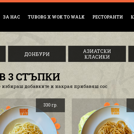
ЗА НАС
TUBORG X WOK TO WALK
РЕСТОРАНТИ
К
АЗИАТСКИ
ДОНБУРИ
КЛАСИКИ
В 3 СТЪПКИ
е избираш добавките и накрая прибавяш сос
330 гр.