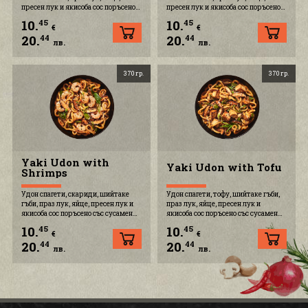
пресен лук и якисоба сос поръсено
пресен лук и якисоба сос поръсено
със сусамен микс
със сусамен микс
10.
10.
45
45
€
€
20.
20.
44
44
лв.
лв.
370 гр.
370 гр.
Yaki Udon with
Yaki Udon with Tofu
Shrimps
Удон спагети, скариди, шийтаке
Удон спагети, тофу, шийтаке гъби,
гъби, праз лук, яйце, пресен лук и
праз лук, яйце, пресен лук и
якисоба сос поръсено със сусамен
якисоба сос поръсено със сусамен
микс
микс
10.
10.
45
45
€
€
20.
20.
44
44
лв.
лв.