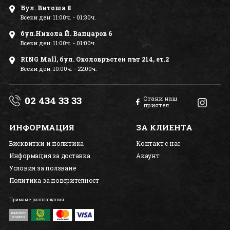
Бул. Витоша 8
Всеки ден: 11:00ч. - 01:30ч.
бул.Никола Й. Вапцаров 6
Всеки ден: 11:00ч. - 01:00ч.
RING Mall, бул. Околовръстен път 214, ет.2
Всеки ден: 10:00ч. - 22:00ч.
02 434 33 33
Стани наш
приятел
ИНФОРМАЦИЯ
ЗА КЛИЕНТА
Бисквитки и политика
Контакт с нас
Информация за доставка
Акаунт
Условия за ползване
Политика за поверителност
Примаме разплащания