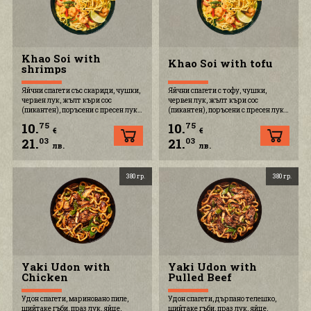
Khao Soi with
Khao Soi with tofu
shrimps
Яйчни спагети със скариди, чушки,
Яйчни спагети с тофу, чушки,
червен лук, жълт къри сос
червен лук, жълт къри сос
(пикантен), поръсени с пресен лук
(пикантен), поръсени с пресен лук
и хрупкави спагети
и хрупкави спагети
10.
10.
75
75
€
€
21.
21.
03
03
лв.
лв.
380 гр.
380 гр.
Yaki Udon with
Yaki Udon with
Chicken
Pulled Beef
Удон спагети, мариновано пиле,
Удон спагети, дърпано телешко,
шийтаке гъби, праз лук, яйце,
шийтаке гъби, праз лук, яйце,