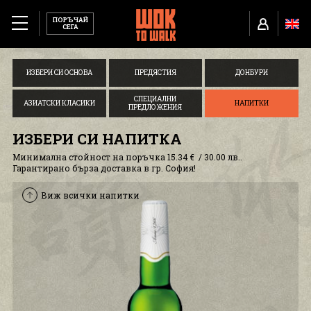
ПОРЪЧАЙ
СЕГА
МЕНЮ
ИЗБЕРИ СИ ОСНОВА
ПРЕДЯСТИЯ
ДОНБУРИ
ЗА НАС
СПЕЦИАЛНИ
АЗИАТСКИ КЛАСИКИ
НАПИТКИ
ПРЕДЛОЖЕНИЯ
TUBORG X WOK TO WALK
ИЗБЕРИ СИ НАПИТКА
Минимална стойност на поръчка 15.34 € / 30.00 лв..
РЕСТОРАНТИ
Гарантирано бърза доставка в гр. София!
Виж всички напитки
КАРИЕРИ
БИСКВИТКИ И ПОЛИТИКА
ИНФОРМАЦИЯ ЗА ДОСТАВКА
УСЛОВИЯ ЗА ПОЛЗВАНЕ