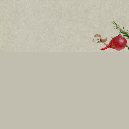
Бул. Витоша 8
Всеки ден: 11:00ч. - 01:30ч.
бул.Никола Й. Вапцаров 6
Всеки ден: 11:00ч. - 01:00ч.
RING Mall, бул. Околовръстен път 214, ет.2
Всеки ден: 10:00ч. - 22:00ч.
02 434 33 33
Стани наш
приятел
ИНФОРМАЦИЯ
ЗА КЛИЕНТА