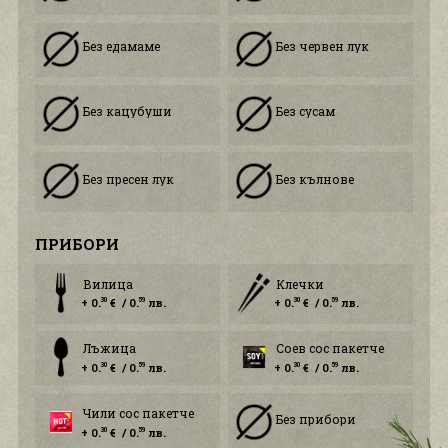
Без едамаме
Без червен лук
Без кацубуши
Без сусам
Без пресен лук
Без кълнове
ПРИБОРИ
Вилица
Клечки
+ 0.
€ / 0.
лв.
+ 0.
€ / 0.
лв.
30
59
30
59
Лъжица
Соев сос пакетче
+ 0.
€ / 0.
лв.
+ 0.
€ / 0.
лв.
30
59
30
59
Чили сос пакетче
Без прибори
+ 0.
€ / 0.
лв.
30
59