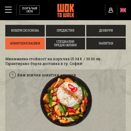
ПОРЪЧАЙ
СЕГА
МЕНЮ
ИЗБЕРИ СИ ОСНОВА
ПРЕДЯСТИЯ
ДОНБУРИ
ЗА НАС
СПЕЦИАЛНИ
АЗИАТСКИ КЛАСИКИ
НАПИТКИ
ПРЕДЛОЖЕНИЯ
TUBORG X WOK TO WALK
Минимална стойност на поръчка 15.34 € / 30.00 лв..
Гарантирано бърза доставка в гр. София!
РЕСТОРАНТИ
Виж всички азиатски класики
КАРИЕРИ
БИСКВИТКИ И ПОЛИТИКА
ИНФОРМАЦИЯ ЗА ДОСТАВКА
УСЛОВИЯ ЗА ПОЛЗВАНЕ