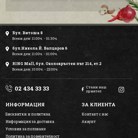
Бул. Витоша 8
Всеки ден: 11:00ч. - 01:30ч.
бул.Никола Й. Вапцаров 6
Всеки ден: 11:00ч. - 01:00ч.
RING Mall, бул. Околовръстен път 214, ет.2
Всеки ден: 10:00ч. - 22:00ч.
02 434 33 33
Стани наш
приятел
ИНФОРМАЦИЯ
ЗА КЛИЕНТА
Бисквитки и политика
Контакт с нас
Информация за доставка
Акаунт
Условия за ползване
Политика за поверителност