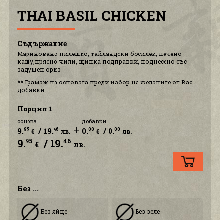
THAI BASIL CHICKEN
ПОЛИТИКА ЗА ПОВЕРИТЕЛНОСТ
Съдържание
КОНТАКТ С НАС
Мариновано пилешко, тайландски босилек, печено
кашу,прясно чили, щипка подправки, поднесено със
задушен ориз
АКАУНТ
** Грамаж на основата преди избор на желаните от Вас
добавки.
Порция 1
основа
добавки
+
9.
/ 19.
0.
/ 0.
95
46
00
00
€
лв.
€
лв.
9.
/ 19.
95
46
€
лв.
Без ...
Без яйце
Без зеле